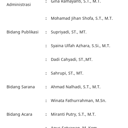
:
Gina Ramayanti, S.T., M.T.
Administrasi
:
Mohamad Jihan Shofa, S.T., M.T.
Bidang Publikasi
:
Supriyadi, ST., MT.
:
Syaina Ulfah Azhara, S.Si., M.T.
:
Dadi Cahyadi, ST.,MT.
:
Sahrupi, ST., MT.
Bidang Sarana
:
Ahmad Nalhadi, S.T., M.T.
:
Winata Fathurrahman, M.Sn.
Bidang Acara
:
Miranti Putry, S.T., M.T.
:
Agus Setyawan, M. Kom.